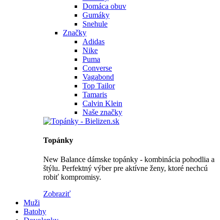
Domáca obuv
Gumáky
Snehule
Značky
Adidas
Nike
Puma
Converse
Vagabond
Top Tailor
Tamaris
Calvin Klein
Naše značky
Topánky
New Balance dámske topánky - kombinácia pohodlia a
štýlu. Perfektný výber pre aktívne ženy, ktoré nechcú
robiť kompromisy.
Zobraziť
Muži
Batohy