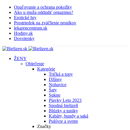
Opaľovanie a ochrana pokožky
Ako u muža oddialiť orgazmus?
Erotické hry
Prostriedok na zväčšenie prsníkov
lekarencentrum.sk
Hodiny.sk
Dovolenky
ŽENY
Oblečenie
Kategórie
Tričká a topy
Džínsy
Nohavice
Šaty
Sukne
Plavky
Leto 2023
Spodná bielizeň
Blúzky a tuniky
Kabáty, bundy a saká
Pulóvre a svetre
Značky