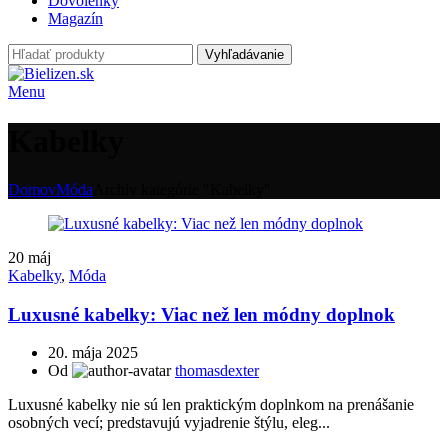
Dovolenky
Magazín
Vyhľadávanie
Menu
Kabelky
Domov
Móda
Archív kategórie "Kabelky"
20
máj
Kabelky
,
Móda
Luxusné kabelky: Viac než len módny doplnok
20. mája 2025
Od
thomasdexter
Luxusné kabelky nie sú len praktickým doplnkom na prenášanie
osobných vecí; predstavujú vyjadrenie štýlu, eleg...