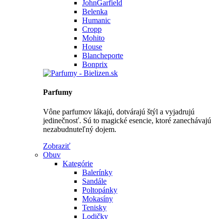
JohnGarfield
Belenka
Humanic
Cropp
Mohito
House
Blancheporte
Bonprix
Parfumy
Vône parfumov lákajú, dotvárajú štýl a vyjadrujú
jedinečnosť. Sú to magické esencie, ktoré zanechávajú
nezabudnuteľný dojem.
Zobraziť
Obuv
Kategórie
Balerínky
Sandále
Poltopánky
Mokasíny
Tenisky
Lodičky