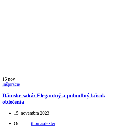
15
nov
Inšpirácie
Dámske saká: Elegantný a pohodlný kúsok
oblečenia
15. novembra 2023
Od
thomasdexter