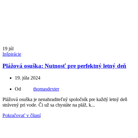
19
júl
Inšpirácie
Plážová osuška: Nutnosť pre perfektný letný deň
19. júla 2024
Od
thomasdexter
Plážová osuška je nenahraditeľný spoločník pre každý letný deň
strávený pri vode. Či už sa chystáte na pláž, k...
Pokračovať v čítaní