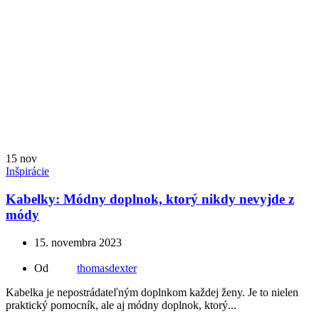
15
nov
Inšpirácie
Kabelky: Módny doplnok, ktorý nikdy nevyjde z
módy
15. novembra 2023
Od
thomasdexter
Kabelka je nepostrádateľným doplnkom každej ženy. Je to nielen
praktický pomocník, ale aj módny doplnok, ktorý...