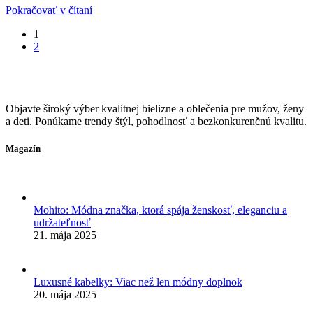
Pokračovať v čítaní
1
2
Objavte široký výber kvalitnej bielizne a oblečenia pre mužov, ženy
a deti. Ponúkame trendy štýl, pohodlnosť a bezkonkurenčnú kvalitu.
Magazín
Mohito: Módna značka, ktorá spája ženskosť, eleganciu a
udržateľnosť
21. mája 2025
Luxusné kabelky: Viac než len módny doplnok
20. mája 2025