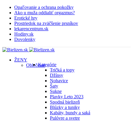
Opaľovanie a ochrana pokožky
Ako u muža oddialiť orgazmus?
Erotické hry
Prostriedok na zväčšenie prsníkov
lekarencentrum.sk
Hodiny.sk
Dovolenky
ŽENY
Kategórie
Oblečenie
Tričká a topy
Džínsy
Nohavice
Šaty
Sukne
Plavky
Leto 2023
Spodná bielizeň
Blúzky a tuniky
Kabáty, bundy a saká
Pulóvre a svetre