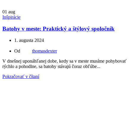
01
aug
Inšpirácie
Batohy v meste: Praktický a štýlový spoločník
1. augusta 2024
Od
thomasdexter
V dnešnej uponáhľanej dobe, kedy sa v meste musíme pohybovať
rýchlo a pohodlne, sa batohy stávajú čoraz obľúbe...
Pokračovať v čítaní