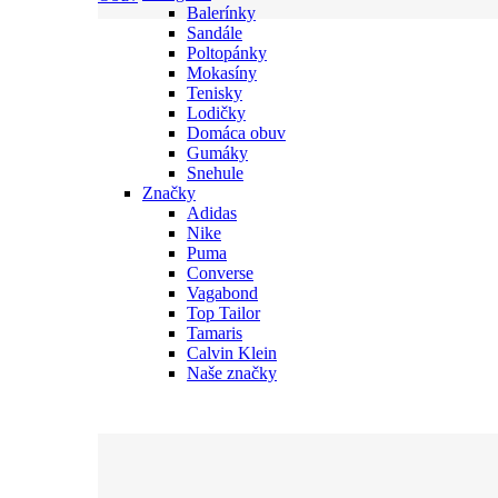
Balerínky
Sandále
Poltopánky
Mokasíny
Tenisky
Lodičky
Domáca obuv
Gumáky
Snehule
Značky
Adidas
Nike
Puma
Converse
Vagabond
Top Tailor
Tamaris
Calvin Klein
Naše značky