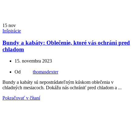
15
nov
Inšpirácie
Bundy a kabáty: Oblečenie, ktoré vás ochráni pred
chladom
15. novembra 2023
Od
thomasdexter
Bundy a kabáty sú nepostrádateľným kúskom oblečenia v
chladných mesiacoch. Dokážu nás ochrániť pred chladom a ...
Pokračovať v čítaní