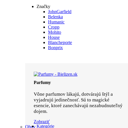
Značky
JohnGarfield
Belenka
Humanic
Cropp
Mohito
House
Blancheporte
Bonprix
Parfumy
Vône parfumov lákajú, dotvárajú štýl a
vyjadrujú jedinečnosť. Sú to magické
esencie, ktoré zanechávajú nezabudnuteľný
dojem.
Zobraziť
Kategórie
Obuv