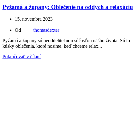
Pyžamá a župany: Oblečenie na oddych a relaxáciu
15. novembra 2023
Od
thomasdexter
Pyžamá a župany sú neoddeliteľnou súčasťou nášho života. Sú to
kúsky oblečenia, ktoré nosíme, keď chceme relax...
Pokračovať v čítaní