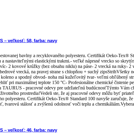
 – veľkosť: 58, farba: navy
pestovanej bavlny a recyklovaného polyesteru. Certifikát Oeko-Tex® S
a nastaviteľnými elastickými trakmi.- veľké náprsné vrecko so skrytým
havíc- 2 kovové krúžky (bez obsahu niklu) na páse- 2 vrecká na ruky- 2
- 2 bedrové vrecká, na pravej strane s chlopňou + suchý zipsStrihVše
o koleno a spodný obvod- noha má kužeľovitý tvar- veľmi obľúbený st
 Žehliť pri maximálnej teplote 150 °C- Profesionálne chemické čisteni
a TAURUS - pracovné odevy pre udržateľnú budúcnosťTýmto Vám chce
tného prostredia!Vedeli ste, že aj pracovné odevy môžu byť priateľ
 polyesteru. Certifikát Oeko-Tex® Standard 100 navyše zaručuje, že 
 tvarovú stálosť a zvýšenú odolnosť voči teplu a chemikáliám.Vyberať 
 – veľkosť: 46, farba: navy