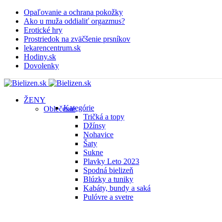
Opaľovanie a ochrana pokožky
Ako u muža oddialiť orgazmus?
Erotické hry
Prostriedok na zväčšenie prsníkov
lekarencentrum.sk
Hodiny.sk
Dovolenky
ŽENY
Kategórie
Oblečenie
Tričká a topy
Džínsy
Nohavice
Šaty
Sukne
Plavky
Leto 2023
Spodná bielizeň
Blúzky a tuniky
Kabáty, bundy a saká
Pulóvre a svetre