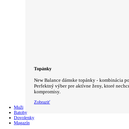
Topánky
New Balance dámske topánky - kombinácia poh
Perfektný výber pre aktívne ženy, ktoré nechc
kompromisy.
Zobraziť
Muži
Batohy
Dovolenky
Magazín