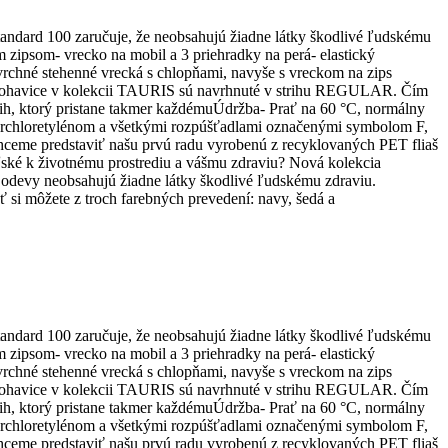
tandard 100 zaručuje, že neobsahujú žiadne látky škodlivé ľudskému
 zipsom- vrecko na mobil a 3 priehradky na perá- elastický
 vrchné stehenné vrecká s chlopňami, navyše s vreckom na zips
tky nohavice v kolekcii TAURIS sú navrhnuté v strihu REGULAR. Čím
rih, ktorý pristane takmer každémuÚdržba- Prať na 60 °C, normálny
e perchloretylénom a všetkými rozpúšťadlami označenými symbolom F,
me predstaviť našu prvú radu vyrobenú z recyklovaných PET fliaš
ské k životnému prostrediu a vášmu zdraviu? Nová kolekcia
odevy neobsahujú žiadne látky škodlivé ľudskému zdraviu.
si môžete z troch farebných prevedení: navy, šedá a
tandard 100 zaručuje, že neobsahujú žiadne látky škodlivé ľudskému
 zipsom- vrecko na mobil a 3 priehradky na perá- elastický
 vrchné stehenné vrecká s chlopňami, navyše s vreckom na zips
tky nohavice v kolekcii TAURIS sú navrhnuté v strihu REGULAR. Čím
rih, ktorý pristane takmer každémuÚdržba- Prať na 60 °C, normálny
e perchloretylénom a všetkými rozpúšťadlami označenými symbolom F,
me predstaviť našu prvú radu vyrobenú z recyklovaných PET fliaš