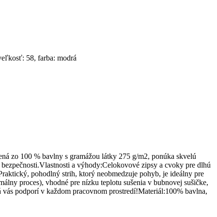
eľkosť: 58, farba: modrá
ená zo 100 % bavlny s gramážou látky 275 g/m2, ponúka skvelú
k bezpečnosti.Vlastnosti a výhody:Celokovové zipsy a cvoky pre dlhú
raktický, pohodlný strih, ktorý neobmedzuje pohyb, je ideálny pre
ny proces), vhodné pre nízku teplotu sušenia v bubnovej sušičke,
orá vás podporí v každom pracovnom prostredí!Materiál:100% bavlna,