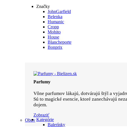
Značky
JohnGarfield
Belenka
Humanic
Cropp
Mohito
House
Blancheporte
Bonprix
Parfumy
Vône parfumov lákajú, dotvárajú štýl a vyjadr
Sú to magické esencie, ktoré zanechávajú ne
dojem.
Zobraziť
Kategórie
Obuv
Balerínky