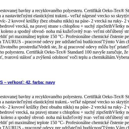
pestovanej bavlny a recyklovaného polyesteru. Certifikát Oeko-Tex® S
a nastaviteľnými elastickými trakmi.- veľké náprsné vrecko so skrytým
havíc- 2 kovové krúžky (bez obsahu niklu) na páse- 2 vrecká na ruky- 2
- 2 bedrové vrecká, na pravej strane s chlopňou + suchý zipsStrihVše
o koleno a spodný obvod- noha má kužeľovitý tvar- veľmi obľúbený st
 Žehliť pri maximálnej teplote 150 °C- Profesionálne chemické čisteni
a TAURUS - pracovné odevy pre udržateľnú budúcnosťTýmto Vám chce
tného prostredia!Vedeli ste, že aj pracovné odevy môžu byť priateľ
 polyesteru. Certifikát Oeko-Tex® Standard 100 navyše zaručuje, že 
 tvarovú stálosť a zvýšenú odolnosť voči teplu a chemikáliám.Vyberať 
 – veľkosť: 42, farba: navy
pestovanej bavlny a recyklovaného polyesteru. Certifikát Oeko-Tex® S
a nastaviteľnými elastickými trakmi.- veľké náprsné vrecko so skrytým
havíc- 2 kovové krúžky (bez obsahu niklu) na páse- 2 vrecká na ruky- 2
- 2 bedrové vrecká, na pravej strane s chlopňou + suchý zipsStrihVše
o koleno a spodný obvod- noha má kužeľovitý tvar- veľmi obľúbený st
 Žehliť pri maximálnej teplote 150 °C- Profesionálne chemické čisteni
a TAURUS - pracovné odevy pre udržateľnú budúcnosťTýmto Vám chce