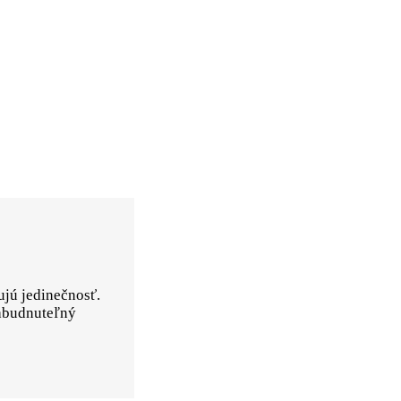
ujú jedinečnosť.
zabudnuteľný