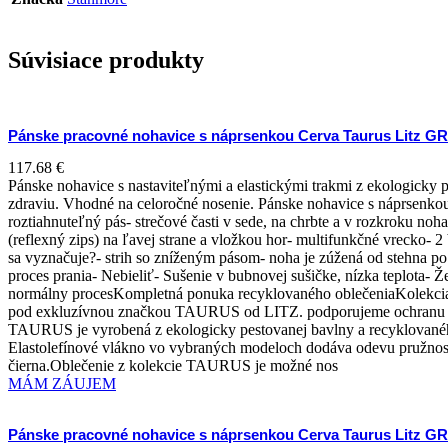
Súvisiace produkty
Pánske pracovné nohavice s náprsenkou Cerva Taurus Litz GRS
117.68
€
Pánske nohavice s nastaviteľnými a elastickými trakmi z ekologicky 
zdraviu. Vhodné na celoročné nosenie. Pánske nohavice s náprsenkou 
roztiahnuteľný pás- strečové časti v sede, na chrbte a v rozkroku no
(reflexný zips) na ľavej strane a vložkou hor- multifunkčné vrecko
sa vyznačuje?- strih so zníženým pásom- noha je zúžená od stehna p
proces prania- Nebieliť- Sušenie v bubnovej sušičke, nízka teplota-
normálny procesKompletná ponuka recyklovaného oblečeniaKolekci
pod exkluzívnou značkou TAURUS od LITZ. podporujeme ochranu živo
TAURUS je vyrobená z ekologicky pestovanej bavlny a recyklovaného
Elastolefínové vlákno vo vybraných modeloch dodáva odevu pružnosť,
čierna.Oblečenie z kolekcie TAURUS je možné nos
MÁM ZÁUJEM
Pánske pracovné nohavice s náprsenkou Cerva Taurus Litz GRS