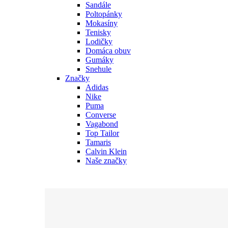
Sandále
Poltopánky
Mokasíny
Tenisky
Lodičky
Domáca obuv
Gumáky
Snehule
Značky
Adidas
Nike
Puma
Converse
Vagabond
Top Tailor
Tamaris
Calvin Klein
Naše značky