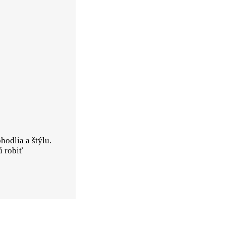
odlia a štýlu.
ú robiť