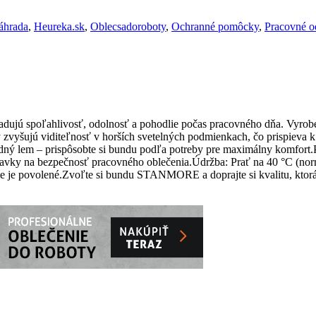
áhrada
,
Heureka.sk
,
Oblecsadoroboty
,
Ochranné pomôcky
,
Pracovné o
ujú spoľahlivosť, odolnosť a pohodlie počas pracovného dňa. Vyrob
 zvyšujú viditeľnosť v horších svetelných podmienkach, čo prispieva 
dný lem – prispôsobte si bundu podľa potreby pre maximálny komfort.P
ky na bezpečnosť pracovného oblečenia.Údržba: Prať na 40 °C (normál
e nie je povolené.Zvoľte si bundu STANMORE a doprajte si kvalitu, kt