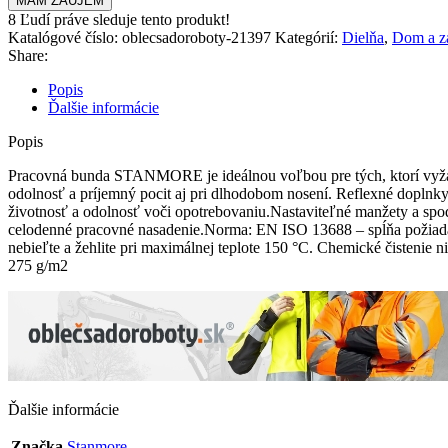
MÁM ZÁUJEM
8
Ľudí práve sleduje tento produkt!
Katalógové číslo:
oblecsadoroboty-21397
Kategórií:
Dielňa
,
Dom a z
Share:
Popis
Ďalšie informácie
Popis
Pracovná bunda STANMORE je ideálnou voľbou pre tých, ktorí vyžad
odolnosť a príjemný pocit aj pri dlhodobom nosení. Reflexné doplnky
životnosť a odolnosť voči opotrebovaniu.Nastaviteľné manžety a spo
celodenné pracovné nasadenie.Norma: EN ISO 13688 – spĺňa požiadav
nebieľte a žehlite pri maximálnej teplote 150 °C. Chemické čisteni
275 g/m2
Ďalšie informácie
Značka
Stanmore