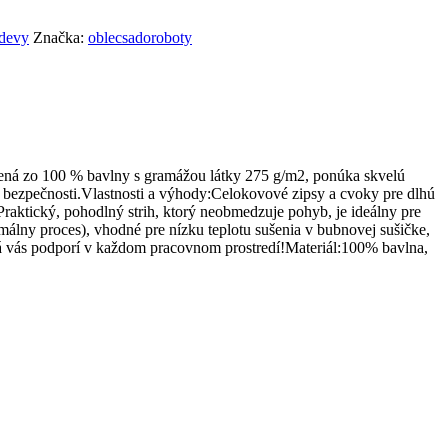
devy
Značka:
oblecsadoroboty
ená zo 100 % bavlny s gramážou látky 275 g/m2, ponúka skvelú
k bezpečnosti.Vlastnosti a výhody:Celokovové zipsy a cvoky pre dlhú
raktický, pohodlný strih, ktorý neobmedzuje pohyb, je ideálny pre
ny proces), vhodné pre nízku teplotu sušenia v bubnovej sušičke,
orá vás podporí v každom pracovnom prostredí!Materiál:100% bavlna,