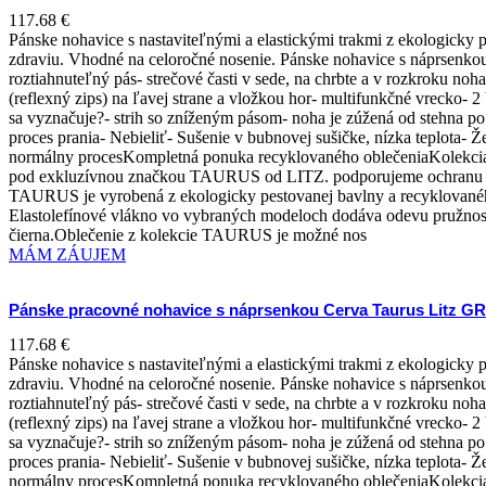
117.68
€
Pánske nohavice s nastaviteľnými a elastickými trakmi z ekologicky 
zdraviu. Vhodné na celoročné nosenie. Pánske nohavice s náprsenkou 
roztiahnuteľný pás- strečové časti v sede, na chrbte a v rozkroku no
(reflexný zips) na ľavej strane a vložkou hor- multifunkčné vrecko
sa vyznačuje?- strih so zníženým pásom- noha je zúžená od stehna p
proces prania- Nebieliť- Sušenie v bubnovej sušičke, nízka teplota-
normálny procesKompletná ponuka recyklovaného oblečeniaKolekci
pod exkluzívnou značkou TAURUS od LITZ. podporujeme ochranu živo
TAURUS je vyrobená z ekologicky pestovanej bavlny a recyklovaného
Elastolefínové vlákno vo vybraných modeloch dodáva odevu pružnosť,
čierna.Oblečenie z kolekcie TAURUS je možné nos
MÁM ZÁUJEM
Pánske pracovné nohavice s náprsenkou Cerva Taurus Litz GRS
117.68
€
Pánske nohavice s nastaviteľnými a elastickými trakmi z ekologicky 
zdraviu. Vhodné na celoročné nosenie. Pánske nohavice s náprsenkou 
roztiahnuteľný pás- strečové časti v sede, na chrbte a v rozkroku no
(reflexný zips) na ľavej strane a vložkou hor- multifunkčné vrecko
sa vyznačuje?- strih so zníženým pásom- noha je zúžená od stehna p
proces prania- Nebieliť- Sušenie v bubnovej sušičke, nízka teplota-
normálny procesKompletná ponuka recyklovaného oblečeniaKolekci