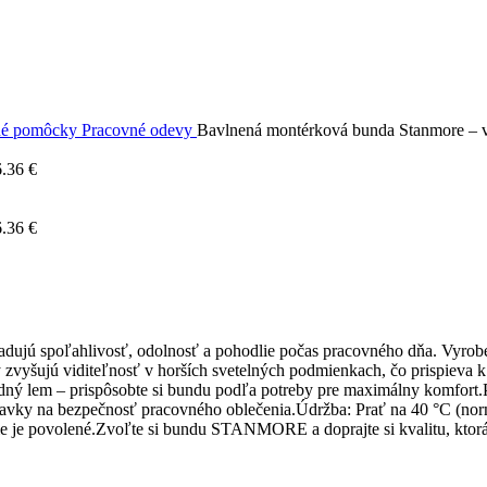
né pomôcky
Pracovné odevy
Bavlnená montérková bunda Stanmore – v
6.36
€
6.36
€
ujú spoľahlivosť, odolnosť a pohodlie počas pracovného dňa. Vyrob
 zvyšujú viditeľnosť v horších svetelných podmienkach, čo prispieva 
dný lem – prispôsobte si bundu podľa potreby pre maximálny komfort.P
ky na bezpečnosť pracovného oblečenia.Údržba: Prať na 40 °C (normál
e nie je povolené.Zvoľte si bundu STANMORE a doprajte si kvalitu, kt