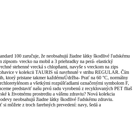
tandard 100 zaručuje, že neobsahujú žiadne látky škodlivé ľudskému
 zipsom- vrecko na mobil a 3 priehradky na perá- elastický
 vrchné stehenné vrecká s chlopňami, navyše s vreckom na zips
tky nohavice v kolekcii TAURIS sú navrhnuté v strihu REGULAR. Čím
rih, ktorý pristane takmer každémuÚdržba- Prať na 60 °C, normálny
e perchloretylénom a všetkými rozpúšťadlami označenými symbolom F,
me predstaviť našu prvú radu vyrobenú z recyklovaných PET fliaš
ské k životnému prostrediu a vášmu zdraviu? Nová kolekcia
odevy neobsahujú žiadne látky škodlivé ľudskému zdraviu.
si môžete z troch farebných prevedení: navy, šedá a