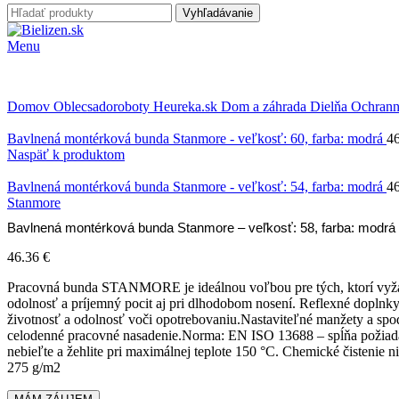
Vyhľadávanie
Menu
Domov
Oblecsadoroboty
Heureka.sk
Dom a záhrada
Dielňa
Ochran
Bavlnená montérková bunda Stanmore - veľkosť: 60, farba: modrá
4
Naspäť k produktom
Bavlnená montérková bunda Stanmore - veľkosť: 54, farba: modrá
4
Stanmore
Bavlnená montérková bunda Stanmore – veľkosť: 58, farba: modrá
46.36
€
Pracovná bunda STANMORE je ideálnou voľbou pre tých, ktorí vyžad
odolnosť a príjemný pocit aj pri dlhodobom nosení. Reflexné doplnky
životnosť a odolnosť voči opotrebovaniu.Nastaviteľné manžety a spo
celodenné pracovné nasadenie.Norma: EN ISO 13688 – spĺňa požiadav
nebieľte a žehlite pri maximálnej teplote 150 °C. Chemické čisteni
275 g/m2